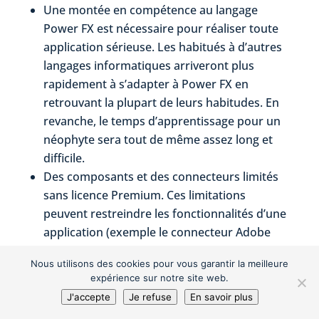
Une montée en compétence au langage
Power FX est nécessaire pour réaliser toute
application sérieuse. Les habitués à d’autres
langages informatiques arriveront plus
rapidement à s’adapter à Power FX en
retrouvant la plupart de leurs habitudes. En
revanche, le temps d’apprentissage pour un
néophyte sera tout de même assez long et
difficile.
Des composants et des connecteurs limités
sans licence Premium. Ces limitations
peuvent restreindre les fonctionnalités d’une
application (exemple le connecteur Adobe
pour enregistrer un PDF automatisé via
Nous utilisons des cookies pour vous garantir la meilleure
Power Automate) mais aussi limiter les
expérience sur notre site web.
performances (pas de connecteur BDD
J'accepte
Je refuse
En savoir plus
Dataverse ou tiers, il faudra donc stocker ses