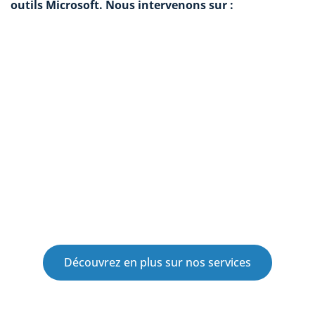
outils Microsoft. Nous intervenons sur :
Le cadrage et l’architecture data
L’intégration technique des solutions Microsoft
La mise en place de pipelines de données (Microsoft
Fabric, Azure)
La conception de tableaux de bords Power BI
Le développement d’applications métiers avec
Power Apps ou de systèmes d’automatisations avec
Power Automate
La gouvernance et la sécurité
La formation des utilisateurs
Découvrez en plus sur nos services