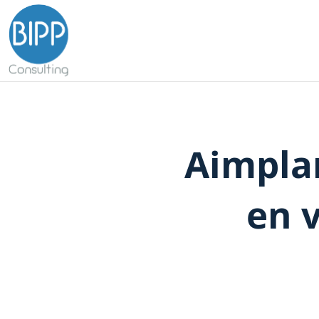
Aimpla
en 