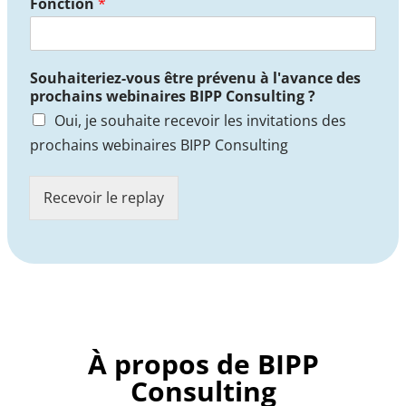
Fonction
*
E
n
t
r
Souhaiteriez-vous être prévenu à l'avance des
e
prochains webinaires BIPP Consulting ?
p
Oui, je souhaite recevoir les invitations des
r
i
prochains webinaires BIPP Consulting
s
e
S
Recevoir le replay
o
u
h
a
i
t
e
r
À propos de BIPP
i
e
Consulting
z